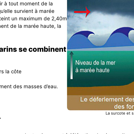
nir à tout moment de la
u’elle survient à marée
atteint un maximum de 2,40m
nt de la marée haute, la
rins se combinent
s la côte
lement des masses d’eau.
La surcote et 
T