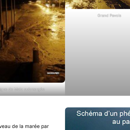
Grand Pavois
igue de Malo submergée
veau de la marée par