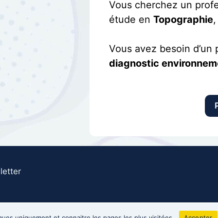
Vous cherchez un profe
étude en
Topographie
Vous avez besoin d’un p
diagnostic environnemen
etter
RCS Dunkerque 911 240 497 00014 - NAF 7112B Ingénierie et
iques uniquement et connaitre les pages les plus visitées.
Accepter