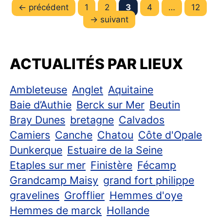
←
précédent
Page
1
Page
2
Page
3
Page
4
…
Page
12
→
suivant
ACTUALITÉS PAR LIEUX
Ambleteuse
Anglet
Aquitaine
Baie d’Authie
Berck sur Mer
Beutin
Bray Dunes
bretagne
Calvados
Camiers
Canche
Chatou
Côte d'Opale
Dunkerque
Estuaire de la Seine
Etaples sur mer
Finistère
Fécamp
Grandcamp Maisy
grand fort philippe
gravelines
Grofflier
Hemmes d'oye
Hemmes de marck
Hollande