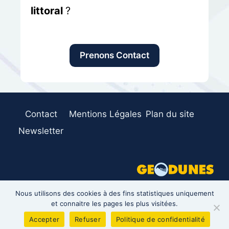
littoral
?
Prenons Contact
Contact
Mentions Légales
Plan du site
Newsletter
Nous utilisons des cookies à des fins statistiques uniquement
et connaitre les pages les plus visitées.
©2026 GeoDunes - RCS Dunkerque 911 240 497
00014 - NAF 7112B Ingénierie et Études techniques
Accepter
Refuser
Politique de confidentialité