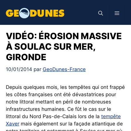
Aller
au
Men
contenu
VIDÉO: ÉROSION MASSIVE
À SOULAC SUR MER,
GIRONDE
10/01/2014
par
GeoDunes-France
Depuis quelques mois, les tempêtes qui ont frappé
les côtes françaises ont été dévastatrices pour
notre littoral mettant en péril de nombreuses
infrastructures humaines. Ce fût le cas sur le
littoral du Nord Pas-de-Calais lors de la
tempête
Xaver
mais également sur la façade atlantique de
notre territoire et notamment à Soulac sur mer où