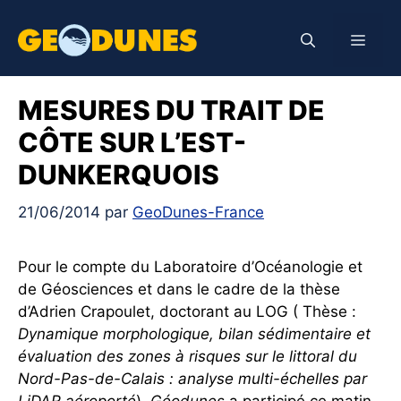
Aller
au
Men
contenu
MESURES DU TRAIT DE
CÔTE SUR L’EST-
DUNKERQUOIS
21/06/2014
par
GeoDunes-France
Pour le compte du Laboratoire d’Océanologie et
de Géosciences et dans le cadre de la thèse
d’Adrien Crapoulet, doctorant au LOG ( Thèse :
Dynamique morphologique, bilan sédimentaire et
évaluation des zones à risques sur le littoral du
Nord-Pas-de-Calais : analyse multi-échelles par
LiDAR aéroporté
),
Géodunes
a participé ce matin