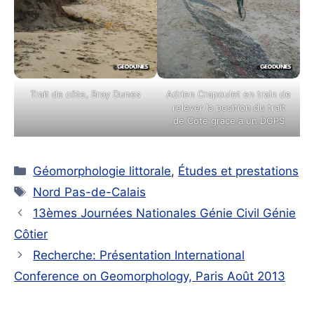
Trait de côte, Bray Dunes
Adrien Crapoulet en train de
relever la position du trait
de Côte grâce à un DGPS
Catégories
Géomorphologie littorale
,
Études et prestations
Étiquettes
Nord Pas-de-Calais
13èmes Journées Nationales Génie Civil Génie
Côtier
Recherche: Présentation International
Conference on Geomorphology, Paris Août 2013