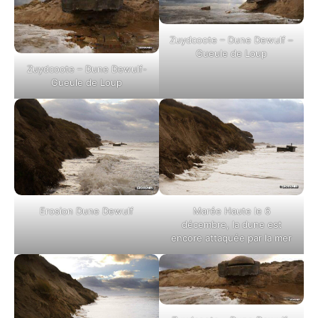
Zuydcoote – Dune Dewulf –
Gueule de Loup
Zuydcoote – Dune Dewulf-
Gueule de Loup
Erosion Dune Dewulf
Marée Haute le 6
décembre, la dune est
encore attaquée par la mer