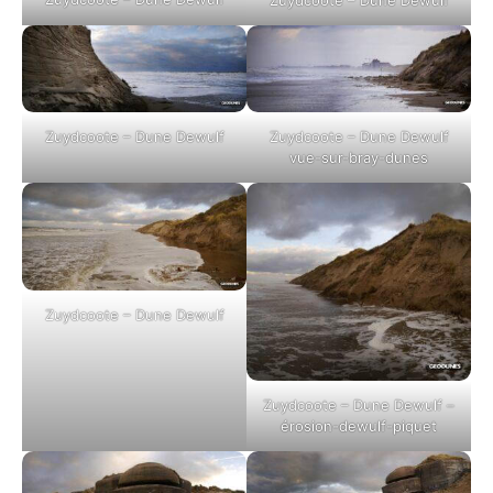
Zuydcoote – Dune Dewulf
Zuydcoote – Dune Dewulf
vue-sur-bray-dunes
Zuydcoote – Dune Dewulf
Zuydcoote – Dune Dewulf –
érosion-dewulf-piquet