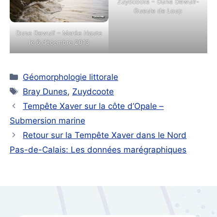
Zuydcoote – Dune Dewulf-
Gueule de Loup
Dune Dewulf – Marée Haute
le 6 décembre 2013
Catégories
Géomorphologie littorale
Étiquettes
Bray Dunes
,
Zuydcoote
Tempête Xaver sur la côte d’Opale –
Submersion marine
Retour sur la Tempête Xaver dans le Nord
Pas-de-Calais: Les données marégraphiques