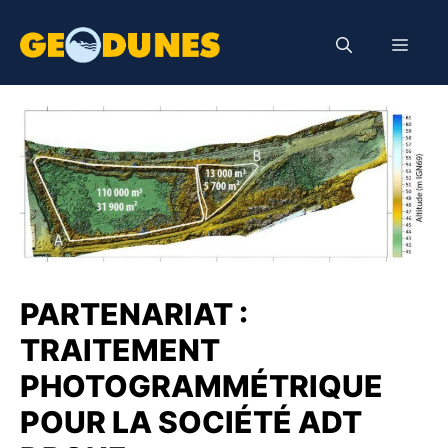
Aller
au
Men
contenu
PARTENARIAT :
TRAITEMENT
PHOTOGRAMMÉTRIQUE
POUR LA SOCIÉTÉ ADT