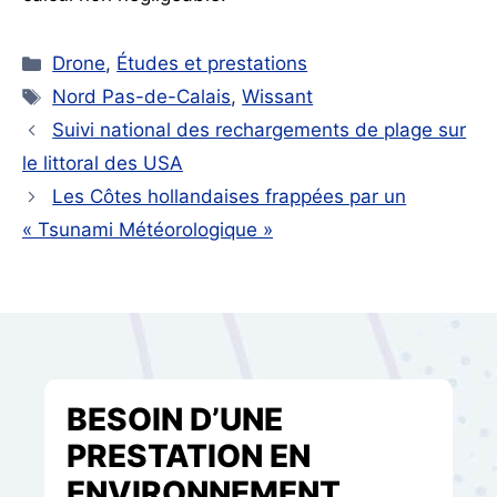
Catégories
Drone
,
Études et prestations
Étiquettes
Nord Pas-de-Calais
,
Wissant
Suivi national des rechargements de plage sur
le littoral des USA
Les Côtes hollandaises frappées par un
« Tsunami Météorologique »
BESOIN D’UNE
PRESTATION EN
ENVIRONNEMENT