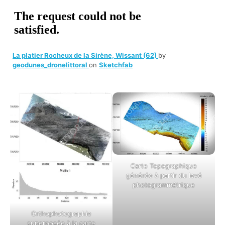
La platier Rocheux de la Sirène, Wissant (62)
by
geodunes_dronelittoral
on
Sketchfab
Carte Topographique
générée à partir du levé
photogrammétrique
Orthophotographie
superposée à la carte