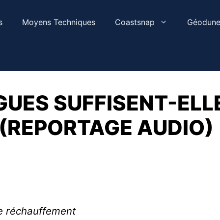
s
Moyens Techniques
Coastsnap
Géodune
IGUES SUFFISENT-ELL
 (REPORTAGE AUDIO)
e réchauffement