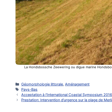
La Hondsbossche Zeewering ou digue marine Hondsbossch
Catégories
Géomorphologie littorale
,
Aménagement
Étiquettes
Pays-Bas
Acceptation à l’International Coastal Symposium 201
Prestation: Intervention d’urgence sur la plage de Mer