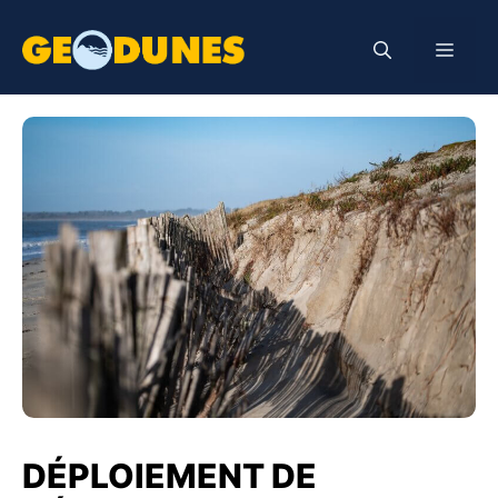
Aller
au
Men
contenu
DÉPLOIEMENT DE