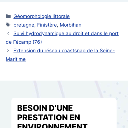
Catégories
Géomorphologie littorale
Étiquettes
bretagne
,
Finistère
,
Morbihan
Suivi hydrodynamique au droit et dans le port
de Fécamp (76)
Extension du réseau coastsnap de la Seine-
Maritime
BESOIN D’UNE
PRESTATION EN
ENVIRONNEMENT