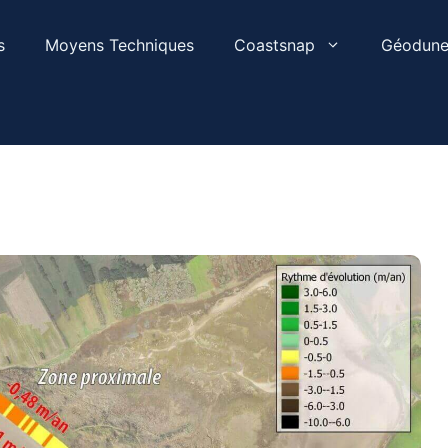
s
Moyens Techniques
Coastsnap
Géodune