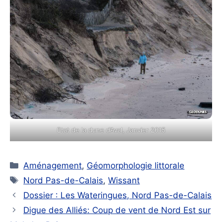
Etat de la dune d’Aval, Janvier 2015
Catégories
Aménagement
,
Géomorphologie littorale
Étiquettes
Nord Pas-de-Calais
,
Wissant
Dossier : Les Wateringues, Nord Pas-de-Calais
Digue des Alliés: Coup de vent de Nord Est sur